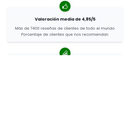
Valoración media de 4,85/5
Más de 7400 reseñas de clientes de todo el mundo.
Porcentaje de clientes que nos recomiendan.
Pedidos personalizados
68travel es un fabricante original, por lo que podemos
atender pedidos personalizados rápidamente.
Vivimos para la aventura
En 68travel nos encanta viajar y explorar. Hacemos
todo lo posible para utilizar materiales naturales