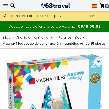
Consigue el envío gratuito en pedidos de más de 250 €.
0
Envío DHL 1 día disponible.
30 días para devoluciones, 90 días para mapas de madera y
Los mejores precios en equipo y accesorios outdoor.
Buscar
Descuentos de la oferta de verano
06
16
06
02
Inicio
Aire libre y camping
Para los niños
Magna-Tiles Juego de construcción magnético Ártico 25 piezas
Buscar