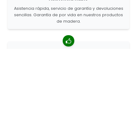
Asistencia rápida, servicio de garantía y devoluciones
sencillas. Garantía de por vida en nuestros productos
de madera.
Valoración media de 4,85/5
Más de 7400 reseñas de clientes de todo el mundo.
Porcentaje de clientes que nos recomiendan.
Pedidos personalizados
68travel es un fabricante original, por lo que podemos
atender pedidos personalizados rápidamente.