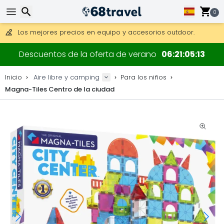
Consigue el envío gratuito en pedidos de más de 250 €.
Envío DHL 1 día disponible.
0
30 días para devoluciones, 90 días para mapas de madera y
Los mejores precios en equipo y accesorios outdoor.
Buscar
Descuentos de la oferta de verano
06
21
05
13
Inicio
Aire libre y camping
Para los niños
Magna-Tiles Centro de la ciudad
Buscar