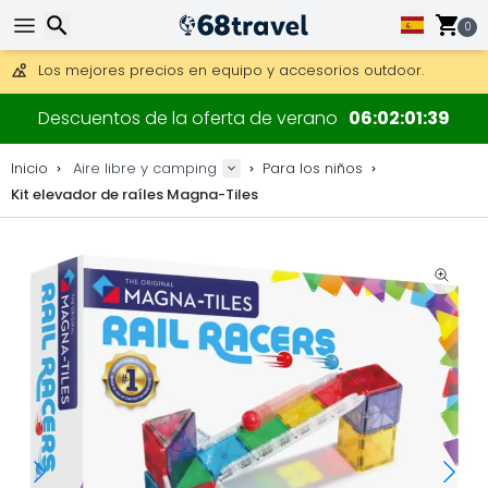
Consigue el envío gratuito en pedidos de más de 250 €.
Envío DHL 1 día disponible.
0
30 días para devoluciones, 90 días para mapas de madera y
Los mejores precios en equipo y accesorios outdoor.
Buscar
Descuentos de la oferta de verano
06
02
01
39
Inicio
Aire libre y camping
Para los niños
Kit elevador de raíles Magna-Tiles
Buscar