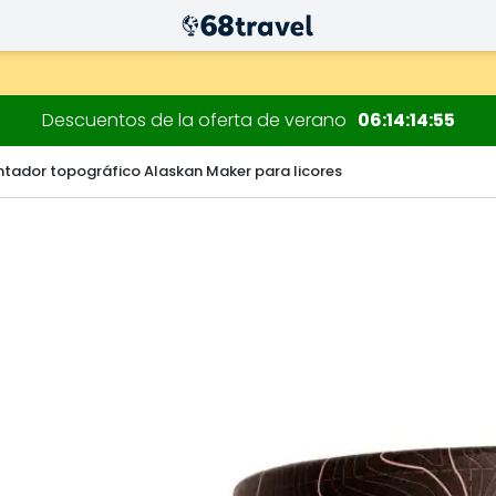
 decoraciones.
Descuentos de la oferta de verano
06
14
14
53
tador topográfico Alaskan Maker para licores
Buscar