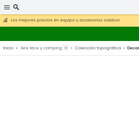
Consigue el envío gratuito en pedidos de más de 250 €.
Envío DHL 1 día disponible.
Buscar
30 días para devoluciones, 90 días para mapas de madera y
Los mejores precios en equipo y accesorios outdoor.
Inicio
Aire libre y camping
Colección topográfica
Decan