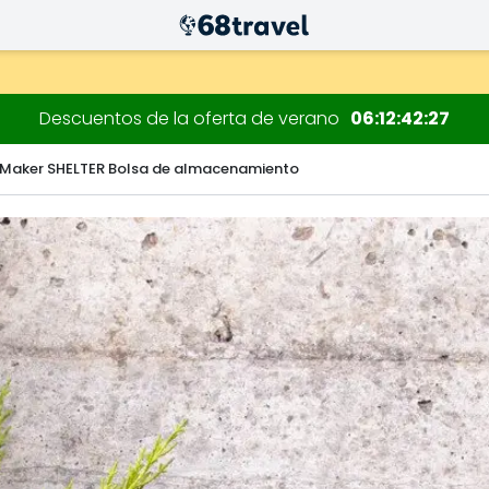
 decoraciones.
Descuentos de la oferta de verano
06
12
42
25
 Maker SHELTER Bolsa de almacenamiento
Buscar