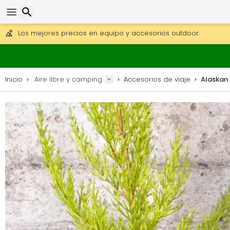
Consigue el envío gratuito en pedidos de más de 250 €.
Envío DHL 1 día disponible.
Buscar
30 días para devoluciones, 90 días para mapas de madera y
Los mejores precios en equipo y accesorios outdoor.
Inicio
Aire libre y camping
Accesorios de viaje
Alaskan