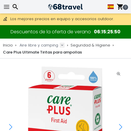
Consigue el envío gratuito en pedidos de más de 250 €.
0
Envío DHL 1 día disponible.
30 días para devoluciones, 90 días para mapas de madera y
Los mejores precios en equipo y accesorios outdoor.
Buscar
Descuentos de la oferta de verano
06
15
25
49
Inicio
Aire libre y camping
Seguridad & Higiene
Care Plus Ultimate Tiritas para ampollas
Buscar