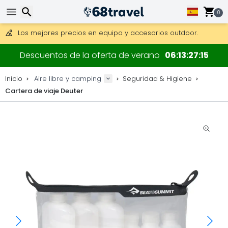
Consigue el envío gratuito en pedidos de más de 250 €.
Envío DHL 1 día disponible.
0
30 días para devoluciones, 90 días para mapas de madera y
Los mejores precios en equipo y accesorios outdoor.
Buscar
Descuentos de la oferta de verano
06
13
27
15
Inicio
Aire libre y camping
Seguridad & Higiene
Cartera de viaje Deuter
Buscar