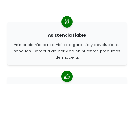
Asistencia fiable
Asistencia rápida, servicio de garantía y devoluciones
sencillas. Garantía de por vida en nuestros productos
de madera.
Valoración media de 4,85/5
Más de 7400 reseñas de clientes de todo el mundo.
Porcentaje de clientes que nos recomiendan.