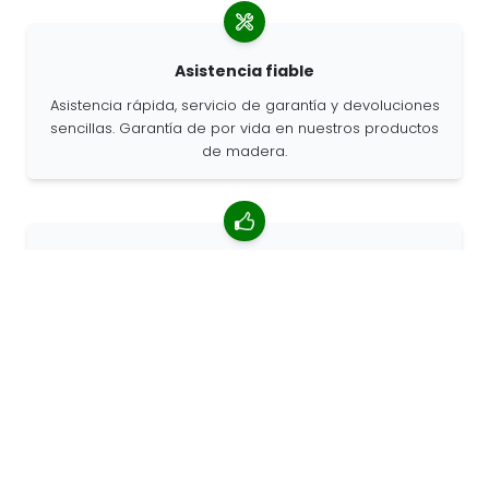
Asistencia fiable
Asistencia rápida, servicio de garantía y devoluciones
sencillas. Garantía de por vida en nuestros productos
de madera.
Valoración media de 4,85/5
Más de 7400 reseñas de clientes de todo el mundo.
Porcentaje de clientes que nos recomiendan.
Pedidos personalizados
68travel es un fabricante original, por lo que podemos