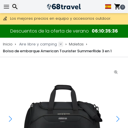
Consigue el envío gratuito en pedidos de más de 250 €.
Envío DHL 1 día disponible.
0
30 días para devoluciones, 90 días para mapas de madera y
Los mejores precios en equipo y accesorios outdoor.
Buscar
Descuentos de la oferta de verano
06
10
35
36
Inicio
Aire libre y camping
Maletas
Bolsa de embarque American Tourister SummerRide 3 en 1
Buscar