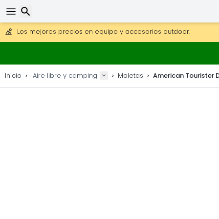
Consigue el envío gratuito en pedidos de más de 250 €.
Envío DHL 1 día disponible.
Buscar
30 días para devoluciones, 90 días para mapas de madera y
Los mejores precios en equipo y accesorios outdoor.
Inicio
Aire libre y camping
Maletas
American Tourister 