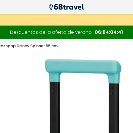
 decoraciones.
Descuentos de la oferta de verano
06
04
04
40
Dashpop Disney Spinner 55 cm
Buscar