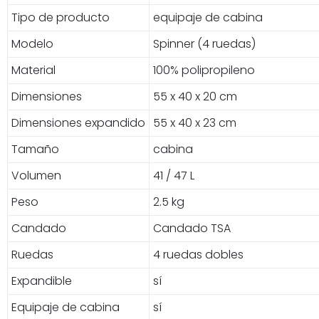
Tipo de producto
equipaje de cabina
Modelo
Spinner (4 ruedas)
Material
100% polipropileno
Dimensiones
55 x 40 x 20 cm
Dimensiones expandido
55 x 40 x 23 cm
Tamaño
cabina
Volumen
41 / 47 L
Peso
2.5 kg
Candado
Candado TSA
Ruedas
4 ruedas dobles
Expandible
sí
Equipaje de cabina
sí