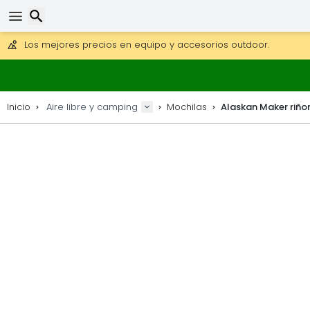
Consigue el envío gratuito en pedidos de más de 250 €.
Envío DHL 1 día disponible.
Buscar
30 días para devoluciones, 90 días para mapas de madera y
Los mejores precios en equipo y accesorios outdoor.
Inicio
Aire libre y camping
Mochilas
Alaskan Maker riñ