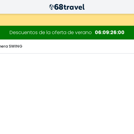
 decoraciones.
Descuentos de la oferta de verano
06
09
25
59
onera SWING
Buscar