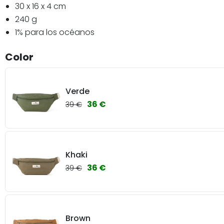
30 x 16 x 4 cm
240 g
1% para los océanos
Color
Verde
36 €
39 €
Khaki
36 €
39 €
Brown