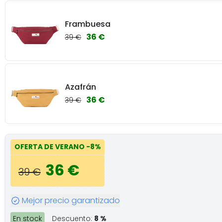
Frambuesa
36 €
39 €
Azafrán
36 €
39 €
OFERTA DE VERANO
-8%
36 €
39 €
Mejor precio garantizado
En stock
Descuento:
8 %