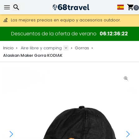
0
Consigue el envío gratuito en pedidos de más de 250 €.
Envío DHL 1 día disponible.
Buscar
30 días para devoluciones, 90 días para mapas de madera y
Descuentos de la oferta de verano
06
12
36
21
Los mejores precios en equipo y accesorios outdoor.
Inicio
Aire libre y camping
Gorras
Alaskan Maker Gorra KODIAK
Buscar