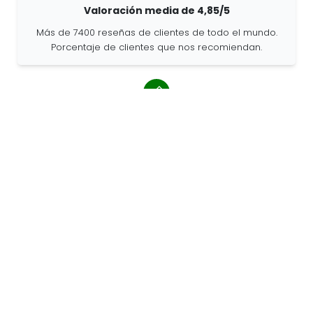
Valoración media de 4,85/5
Más de 7400 reseñas de clientes de todo el mundo.
Porcentaje de clientes que nos recomiendan.
Pedidos personalizados
68travel es un fabricante original, por lo que podemos
atender pedidos personalizados rápidamente.
Vivimos para la aventura
En 68travel nos encanta viajar y explorar. Hacemos
todo lo posible para utilizar materiales naturales
reciclados y reducir el uso de plástico.
68travel por el
mundo »