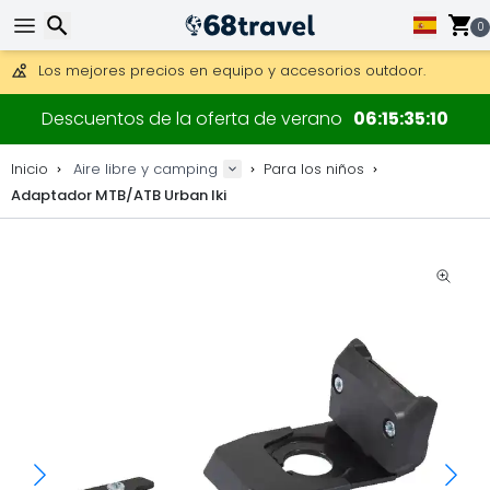
Consigue el envío gratuito en pedidos de más de 250 €.
Envío DHL 1 día disponible.
0
30 días para devoluciones, 90 días para mapas de madera y
Los mejores precios en equipo y accesorios outdoor.
Buscar
Descuentos de la oferta de verano
06
15
35
10
Inicio
Aire libre y camping
Para los niños
Adaptador MTB/ATB Urban Iki
Buscar