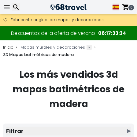
Consigue el envío gratuito en pedidos de más de 250 €.
Envío DHL 1 día disponible.
0
30 días para devoluciones, 90 días para mapas de madera y
Fabricante original de mapas y decoraciones.
Buscar
Descuentos de la oferta de verano
06
17
33
34
Inicio
Mapas murales y decoraciones
3D Mapas batimétricos de madera
Buscar
Los más vendidos 3d
mapas batimétricos de
madera
Filtrar
▶