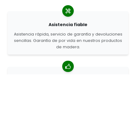
Asistencia fiable
Asistencia rápida, servicio de garantía y devoluciones
sencillas. Garantía de por vida en nuestros productos
de madera.
Valoración media de 4,85/5
Más de 7400 reseñas de clientes de todo el mundo.
Porcentaje de clientes que nos recomiendan.
Pedidos personalizados