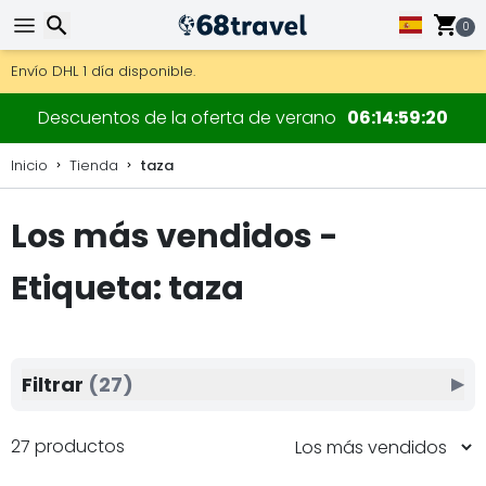
0
Consigue el envío gratuito en pedidos de más de 250 €.
Envío DHL 1 día disponible.
30 días para devoluciones, 90 días para mapas de madera y
Buscar
Descuentos de la oferta de verano
06
14
59
18
Inicio
Tienda
taza
Los más vendidos -
Buscar
Etiqueta: taza
Filtrar
(27)
▶
27 productos