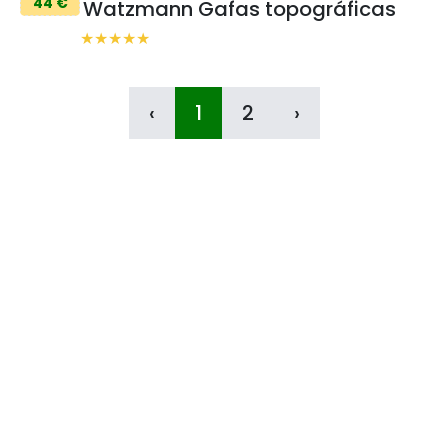
44 €
Watzmann Gafas topográficas
‹
1
2
›