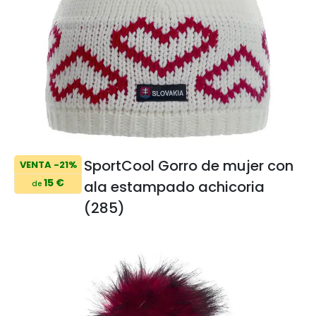
SportCool Gorro de mujer con
VENTA -21%
15 €
ala estampado achicoria
de
(285)