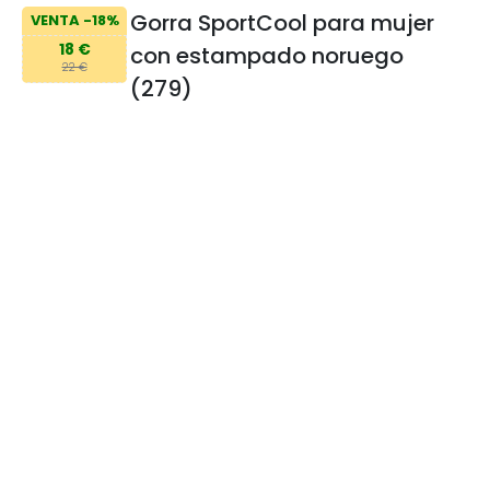
Gorra SportCool para mujer
VENTA -18%
18 €
con estampado noruego
22 €
(279)