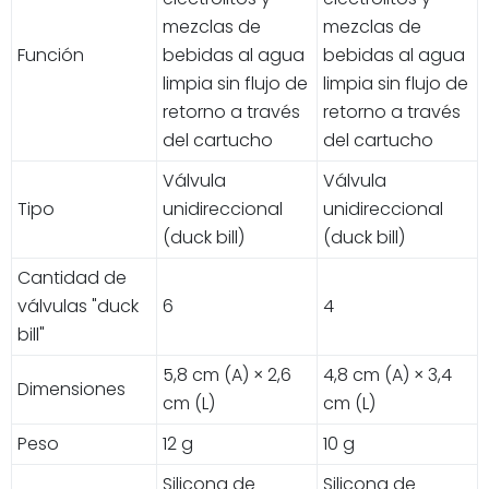
mezclas de
mezclas de
Función
bebidas al agua
bebidas al agua
limpia sin flujo de
limpia sin flujo de
retorno a través
retorno a través
del cartucho
del cartucho
Válvula
Válvula
Tipo
unidireccional
unidireccional
(duck bill)
(duck bill)
Cantidad de
válvulas "duck
6
4
bill"
5,8 cm (A) × 2,6
4,8 cm (A) × 3,4
Dimensiones
cm (L)
cm (L)
Peso
12 g
10 g
Silicona de
Silicona de