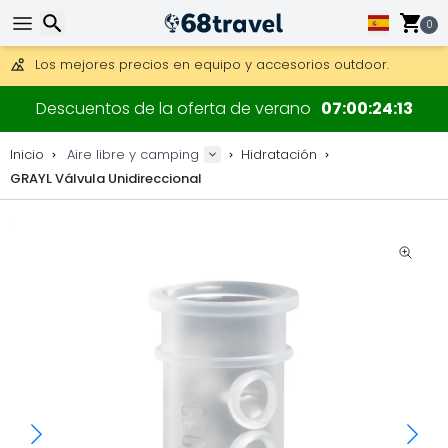
Consigue el envío gratuito en pedidos de más de 250 €.
0
Envío DHL 1 día disponible.
30 días para devoluciones, 90 días para mapas de madera y
Los mejores precios en equipo y accesorios outdoor.
Buscar
Descuentos de la oferta de verano
07
00
24
12
Inicio
Aire libre y camping
Hidratación
GRAYL Válvula Unidireccional
Buscar