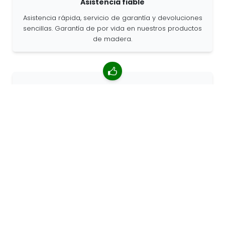
Asistencia fiable
Asistencia rápida, servicio de garantía y devoluciones
sencillas. Garantía de por vida en nuestros productos
de madera.
Valoración media de 4,85/5
Más de 7400 reseñas de clientes de todo el mundo.
Porcentaje de clientes que nos recomiendan.
Pedidos personalizados
68travel es un fabricante original, por lo que podemos
atender pedidos personalizados rápidamente.