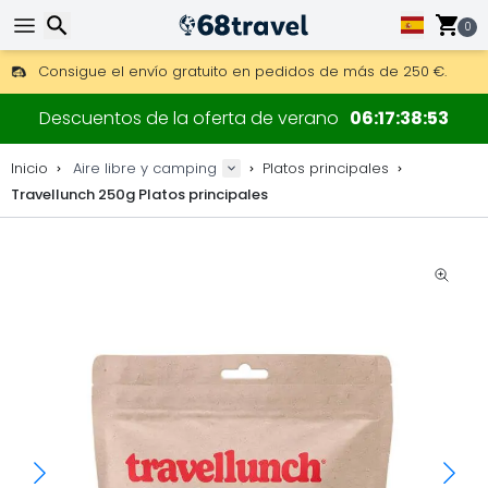
0
Consigue el envío gratuito en pedidos de más de 250 €.
Envío DHL 1 día disponible.
Buscar
30 días para devoluciones, 90 días para mapas de madera y
Descuentos de la oferta de verano
06
17
38
52
Los mejores precios en equipo y accesorios outdoor.
Inicio
Aire libre y camping
Platos principales
Travellunch 250g Platos principales
Buscar