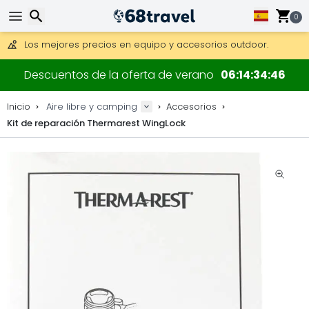
Consigue el envío gratuito en pedidos de más de 250 €.
Envío DHL 1 día disponible.
0
30 días para devoluciones, 90 días para mapas de madera y
Los mejores precios en equipo y accesorios outdoor.
Buscar
Descuentos de la oferta de verano
06
14
34
45
Inicio
Aire libre y camping
Accesorios
Kit de reparación Thermarest WingLock
Buscar