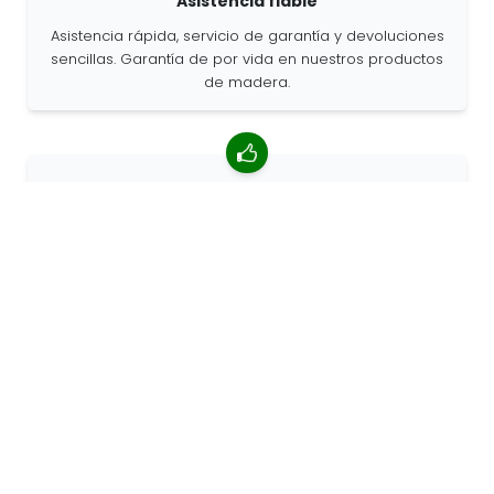
Asistencia fiable
Asistencia rápida, servicio de garantía y devoluciones
sencillas. Garantía de por vida en nuestros productos
de madera.
Valoración media de 4,85/5
Más de 7400 reseñas de clientes de todo el mundo.
Porcentaje de clientes que nos recomiendan.
Pedidos personalizados
68travel es un fabricante original, por lo que podemos
atender pedidos personalizados rápidamente.