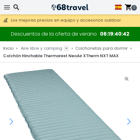
Consigue el envío gratuito en pedidos de más de 250 €.
Envío DHL 1 día disponible.
0
30 días para devoluciones, 90 días para mapas de madera y
Los mejores precios en equipo y accesorios outdoor.
Buscar
Descuentos de la oferta de verano
06
19
40
42
Inicio
Aire libre y camping
Colchonetas para dormir
Colchón Hinchable Thermarest NeoAir XTherm NXT MAX
Buscar