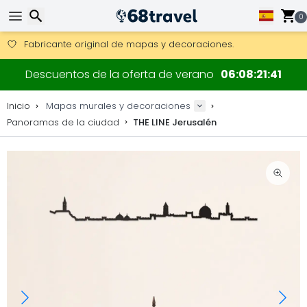
0
Consigue el envío gratuito en pedidos de más de 250 €.
Envío DHL 1 día disponible.
30 días para devoluciones, 90 días para mapas de madera y
Buscar
Fabricante original de mapas y decoraciones.
Descuentos de la oferta de verano
06
08
21
40
Inicio
Mapas murales y decoraciones
Panoramas de la ciudad
THE LINE Jerusalén
Buscar