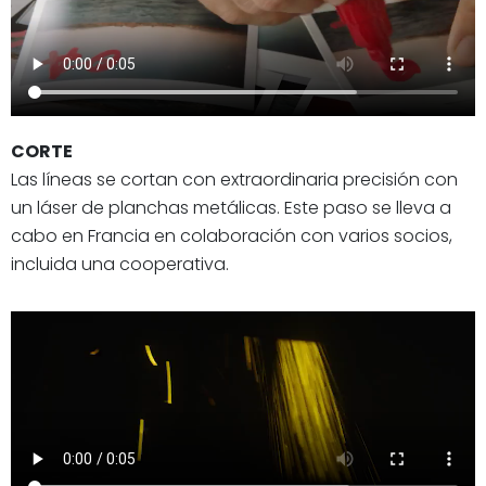
CORTE
Las líneas se cortan con extraordinaria precisión con
un láser de planchas metálicas. Este paso se lleva a
cabo en Francia en colaboración con varios socios,
incluida una cooperativa.