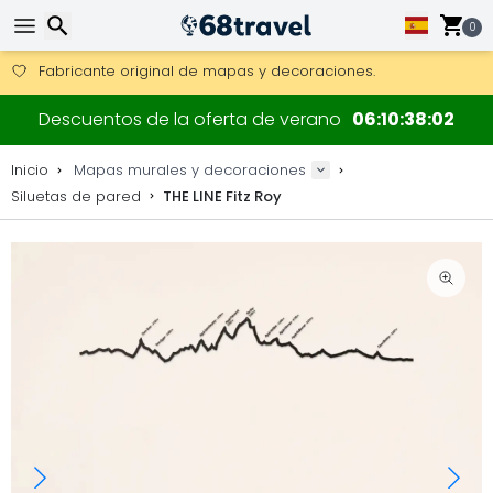
Consigue el envío gratuito en pedidos de más de 250 €.
Envío DHL 1 día disponible.
0
30 días para devoluciones, 90 días para mapas de madera y
Fabricante original de mapas y decoraciones.
Buscar
Descuentos de la oferta de verano
06
10
38
01
Inicio
Mapas murales y decoraciones
Siluetas de pared
THE LINE Fitz Roy
Buscar