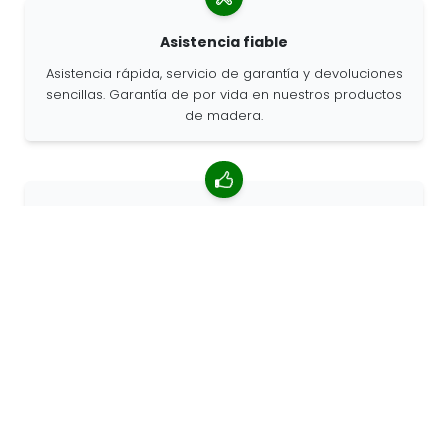
Asistencia fiable
Asistencia rápida, servicio de garantía y devoluciones
sencillas. Garantía de por vida en nuestros productos
de madera.
Valoración media de 4,85/5
Más de 7400 reseñas de clientes de todo el mundo.
Porcentaje de clientes que nos recomiendan.
Pedidos personalizados
68travel es un fabricante original, por lo que podemos
atender pedidos personalizados rápidamente.