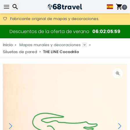
0
Consigue el envío gratuito en pedidos de más de 250 €.
Envío DHL 1 día disponible.
30 días para devoluciones, 90 días para mapas de madera y
Fabricante original de mapas y decoraciones.
Buscar
Descuentos de la oferta de verano
06
02
05
58
Inicio
Mapas murales y decoraciones
Siluetas de pared
THE LINE Cocodrilo
Buscar