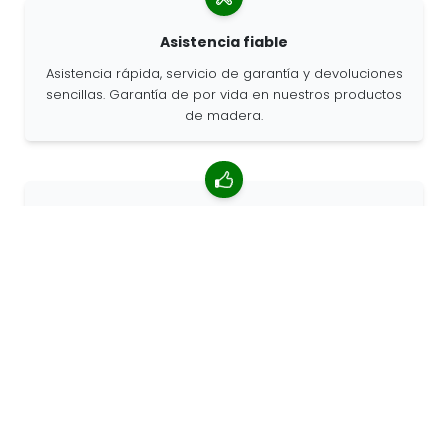
Asistencia fiable
Asistencia rápida, servicio de garantía y devoluciones
sencillas. Garantía de por vida en nuestros productos
de madera.
Valoración media de 4,85/5
Más de 7400 reseñas de clientes de todo el mundo.
Porcentaje de clientes que nos recomiendan.
Pedidos personalizados
68travel es un fabricante original, por lo que podemos
atender pedidos personalizados rápidamente.