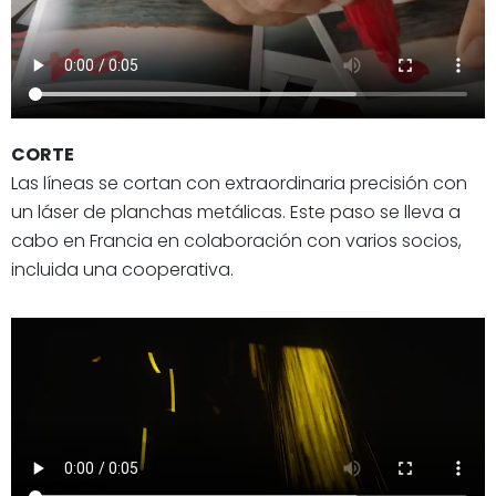
CORTE
Las líneas se cortan con extraordinaria precisión con
un láser de planchas metálicas. Este paso se lleva a
cabo en Francia en colaboración con varios socios,
incluida una cooperativa.