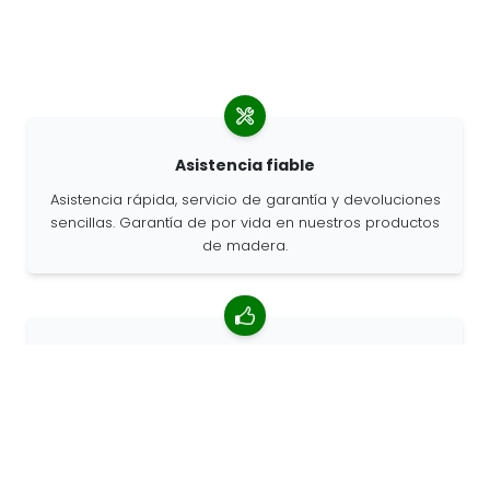
Asistencia fiable
Asistencia rápida, servicio de garantía y devoluciones
sencillas. Garantía de por vida en nuestros productos
de madera.
Valoración media de 4,85/5
Más de 7400 reseñas de clientes de todo el mundo.
Porcentaje de clientes que nos recomiendan.