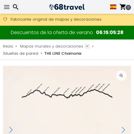
Consigue el envío gratuito en pedidos de más de 250 €.
Envío DHL 1 día disponible.
0
30 días para devoluciones, 90 días para mapas de madera y
Fabricante original de mapas y decoraciones.
Buscar
Descuentos de la oferta de verano
06
15
05
27
Inicio
Mapas murales y decoraciones
Siluetas de pared
THE LINE Chamonix
Buscar