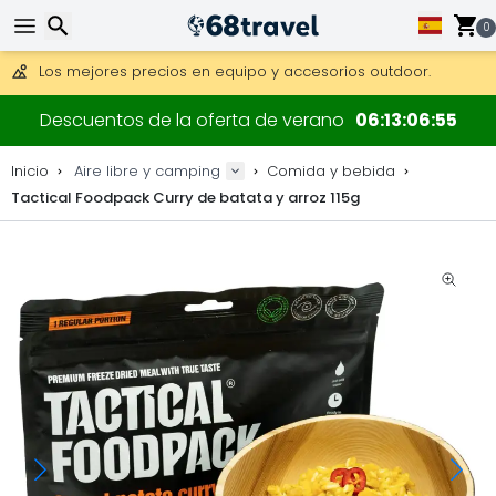
Consigue el envío gratuito en pedidos de más de 250 €.
0
Envío DHL 1 día disponible.
30 días para devoluciones, 90 días para mapas de madera y
Los mejores precios en equipo y accesorios outdoor.
Buscar
Descuentos de la oferta de verano
06
13
06
54
Inicio
Aire libre y camping
Comida y bebida
Tactical Foodpack Curry de batata y arroz 115g
Buscar