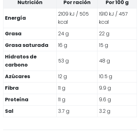
Nutrición
Por ración
Por 100 g
2109 kJ / 505
1910 kJ / 457
Energía
kcal
kcal
Grasa
24 g
22 g
Grasa saturada
16 g
15 g
Hidratos de
53 g
48 g
carbono
Azúcares
12 g
10.5 g
Fibra
11 g
9.9 g
Proteína
11 g
9.6 g
Sal
3.7 g
3.2 g