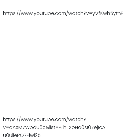
https://www.youtube.com/watch?v=yVfKwh5ytnE
https://www.youtube.com/watch?
v=dAXM7WbdU6c&list=PLh-XoHa0s107ej1cA-
u0uliePQ7Eiwj25