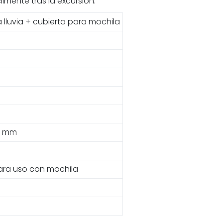
mente tras la excursión.
 lluvia + cubierta para mochila
0 mm
ara uso con mochila
o