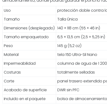
almacenamiento, donde podrás guardar el poncho fácil
Uso
protección doble contra la
Tamaño
Talla Única
Dimensiones (desplegado)
140 × 118 cm (55 × 46 in)
Tamaño empaquetado
6,5 × 13,5 cm (2,5 × 5,25 in)
Peso
145 g (5,2 oz)
Material
tela 15D Ultra-Sil Nano
Impermeabilidad
columna de agua de 1 20
Costuras
totalmente selladas
Corte
panel trasero extendido p
Acabado de superficie
DWR sin PFC
Incluido en el paquete
bolsa de almacenamient