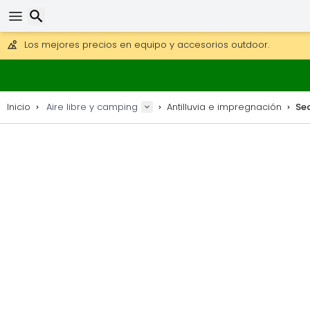
Consigue el envío gratuito en pedidos de más de 250 €.
Envío DHL 1 día disponible.
30 días para devoluciones, 90 días para mapas de madera y
Los mejores precios en equipo y accesorios outdoor.
Buscar
Inicio
Aire libre y camping
Antilluvia e impregnación
Se