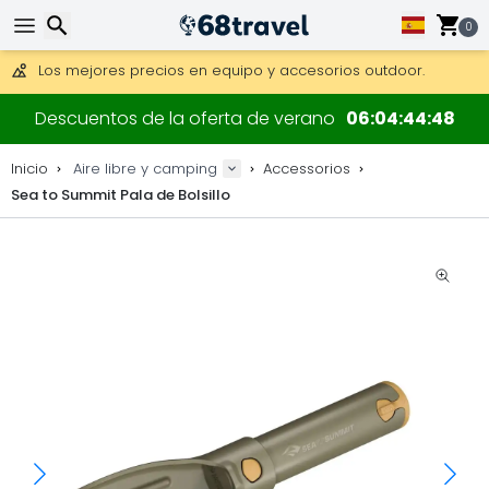
Consigue el envío gratuito en pedidos de más de 250 €.
Envío DHL 1 día disponible.
0
30 días para devoluciones, 90 días para mapas de madera y
Los mejores precios en equipo y accesorios outdoor.
Buscar
Descuentos de la oferta de verano
06
04
44
48
Inicio
Aire libre y camping
Accessorios
Sea to Summit Pala de Bolsillo
Buscar