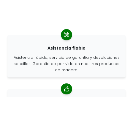
Asistencia fiable
Asistencia rápida, servicio de garantía y devoluciones
sencillas. Garantía de por vida en nuestros productos
de madera.
Valoración media de 4,85/5
Más de 7400 reseñas de clientes de todo el mundo.
Porcentaje de clientes que nos recomiendan.