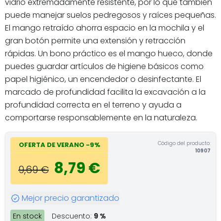
vidrio extremadamente resistente, por lo que también
puede manejar suelos pedregosos y raíces pequeñas.
El mango retraído ahorra espacio en la mochila y el
gran botón permite una extensión y retracción
rápidas. Un bono práctico es el mango hueco, donde
puedes guardar artículos de higiene básicos como
papel higiénico, un encendedor o desinfectante. El
marcado de profundidad facilita la excavación a la
profundidad correcta en el terreno y ayuda a
comportarse responsablemente en la naturaleza.
Código del producto:
OFERTA DE VERANO -9%
10907
8,79 €
9,69 €
Mejor precio garantizado
En stock
Descuento:
9 %