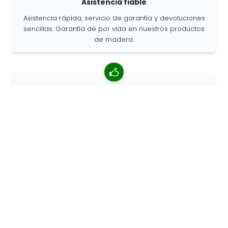
Asistencia fiable
Asistencia rápida, servicio de garantía y devoluciones
sencillas. Garantía de por vida en nuestros productos
de madera.
Valoración media de 4,85/5
Más de 7400 reseñas de clientes de todo el mundo.
Porcentaje de clientes que nos recomiendan.
Pedidos personalizados
68travel es un fabricante original, por lo que podemos
atender pedidos personalizados rápidamente.