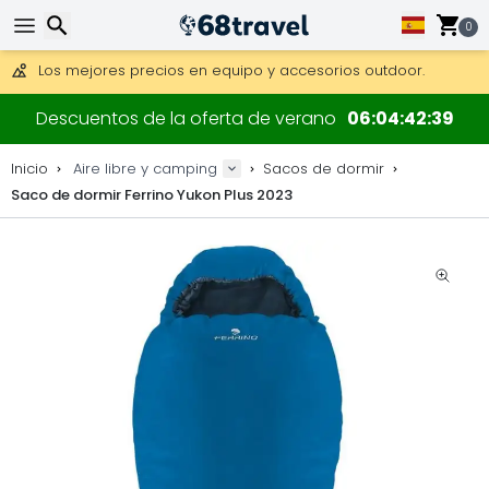
Consigue el envío gratuito en pedidos de más de 250 €.
Envío DHL 1 día disponible.
0
30 días para devoluciones, 90 días para mapas de madera y
Los mejores precios en equipo y accesorios outdoor.
Buscar
Descuentos de la oferta de verano
06
04
42
38
Inicio
Aire libre y camping
Sacos de dormir
Saco de dormir Ferrino Yukon Plus 2023
Buscar