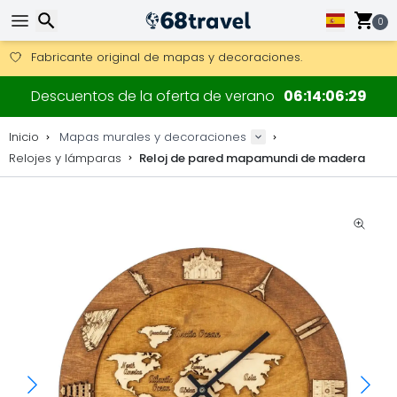
0
Consigue el envío gratuito en pedidos de más de 250 €.
Envío DHL 1 día disponible.
Buscar
30 días para devoluciones, 90 días para mapas de madera y
Descuentos de la oferta de verano
06
14
06
28
Fabricante original de mapas y decoraciones.
Inicio
Mapas murales y decoraciones
Relojes y lámparas
Reloj de pared mapamundi de madera
Buscar