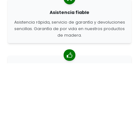
Asistencia fiable
Asistencia rápida, servicio de garantía y devoluciones
sencillas. Garantía de por vida en nuestros productos
de madera.
Valoración media de 4,85/5
Más de 7400 reseñas de clientes de todo el mundo.
Porcentaje de clientes que nos recomiendan.
Pedidos personalizados
68travel es un fabricante original, por lo que podemos
atender pedidos personalizados rápidamente.