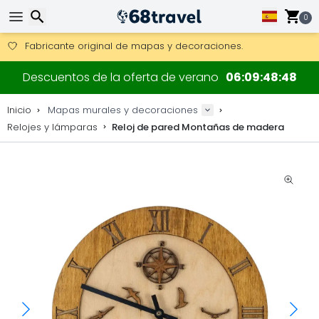
0
Consigue el envío gratuito en pedidos de más de 250 €.
Envío DHL 1 día disponible.
Buscar
30 días para devoluciones, 90 días para mapas de madera y
Descuentos de la oferta de verano
06
09
48
47
Fabricante original de mapas y decoraciones.
Inicio
Mapas murales y decoraciones
Relojes y lámparas
Reloj de pared Montañas de madera
Buscar