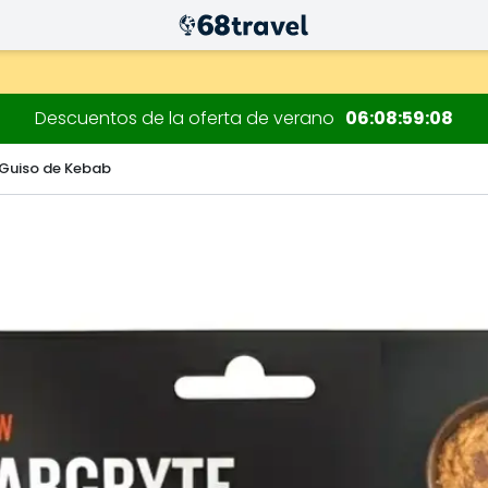
 decoraciones.
Descuentos de la oferta de verano
06
08
59
06
 Guiso de Kebab
Buscar