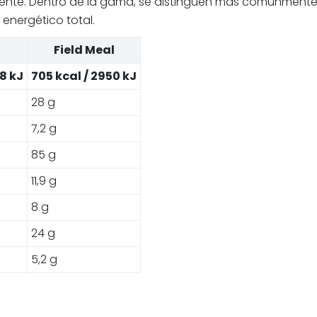
liente. Dentro de la gama, se distinguen más comúnmente
 energético total.
Field Meal
8 kJ
705 kcal / 2950 kJ
28 g
7,2 g
85 g
11,9 g
8 g
24 g
5,2 g