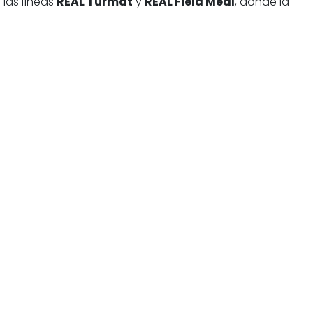
 las líneas
REAL Turmat
y
REAL Field Meal
, donde la