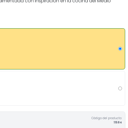
ndimentada con inspiración en la cocina del Medio
Código del producto:
11584