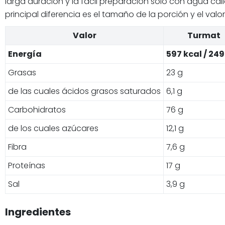
larga duración y la fácil preparación solo con agua ca
principal diferencia es el tamaño de la porción y el valor
Valor
Turmat
Energía
597 kcal / 249
Grasas
23 g
de las cuales ácidos grasos saturados
6,1 g
Carbohidratos
76 g
de los cuales azúcares
12,1 g
Fibra
7,6 g
Proteínas
17 g
Sal
3,9 g
Ingredientes