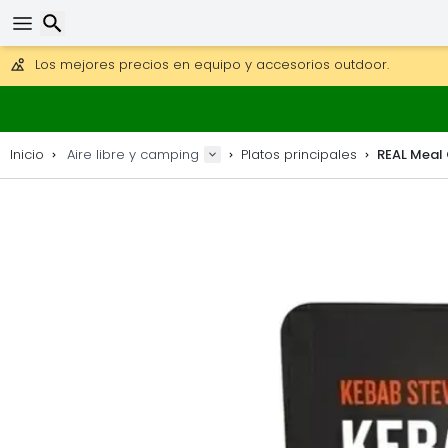
Consigue el envío gratuito en pedidos de más de 250 €.
Envío DHL 1 día disponible.
30 días para devoluciones, 90 días para mapas de madera y
Los mejores precios en equipo y accesorios outdoor.
Buscar
Inicio
Aire libre y camping
Platos principales
REAL Meal