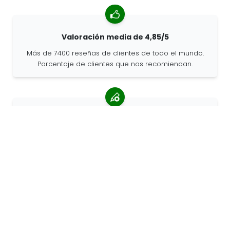
Valoración media de 4,85/5
Más de 7400 reseñas de clientes de todo el mundo.
Porcentaje de clientes que nos recomiendan.
Pedidos personalizados
68travel es un fabricante original, por lo que podemos
atender pedidos personalizados rápidamente.
Vivimos para la aventura
En 68travel nos encanta viajar y explorar. Hacemos
todo lo posible para utilizar materiales naturales