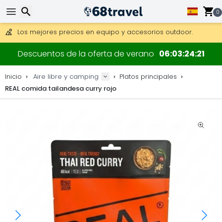
Consigue el envío gratuito en pedidos de más de 250 €.
Envío DHL 1 día disponible.
0
30 días para devoluciones, 90 días para mapas de madera y
Los mejores precios en equipo y accesorios outdoor.
Buscar
Descuentos de la oferta de verano
06
03
24
20
Inicio
Aire libre y camping
Platos principales
REAL comida tailandesa curry rojo
Buscar