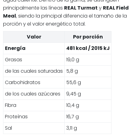
principalmente las líneas
REAL Turmat
y
REAL Field
Meal
, siendo la principal diferencia el tamaño de la
porción y el valor energético total.
Valor
Por porción
Energía
481 kcal / 2015 kJ
Grasas
19,0 g
de las cuales saturadas
5,8 g
Carbohidratos
55,6 g
de los cuales azúcares
9,45 g
Fibra
10,4 g
Proteínas
16,7 g
Sal
3,11 g