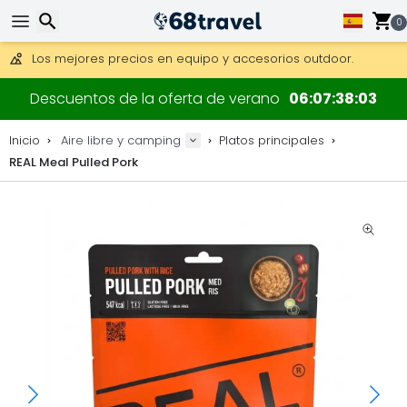
Consigue el envío gratuito en pedidos de más de 250 €.
Envío DHL 1 día disponible.
0
30 días para devoluciones, 90 días para mapas de madera y
Los mejores precios en equipo y accesorios outdoor.
Buscar
Descuentos de la oferta de verano
06
07
38
03
Inicio
Aire libre y camping
Platos principales
REAL Meal Pulled Pork
Buscar