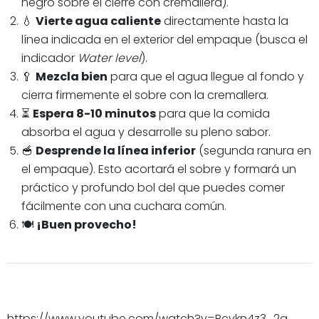
negro sobre el cierre con cremallera).
💧
Vierte agua caliente
directamente hasta la
línea indicada en el exterior del empaque (busca el
indicador
Water level
).
🥄
Mezcla bien
para que el agua llegue al fondo y
cierra firmemente el sobre con la cremallera.
⏳
Espera 8-10 minutos
para que la comida
absorba el agua y desarrolle su pleno sabor.
🥣
Desprende la línea inferior
(segunda ranura en
el empaque). Esto acortará el sobre y formará un
práctico y profundo bol del que puedes comer
fácilmente con una cuchara común.
🍽️
¡Buen provecho!
https://www.youtube.com/watch?v=Bcvkn4z3_2g