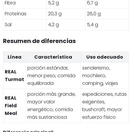
Fibra
5,2 g
6,7 g
Proteínas
20,3 g
26,0 g
Sal
4,2 g
5,4 g
Resumen de diferencias
Línea
Característica
Uso adecuado
porción estándar,
senderismo,
REAL
menor peso, comida
mochilero,
Turmat
equilibrada
camping, viajes
porción más grande,
expediciones, rutas
REAL
mayor valor
exigentes,
Field
energético, comida
bushcraft, mayor
Meal
más sustanciosa
esfuerzo físico