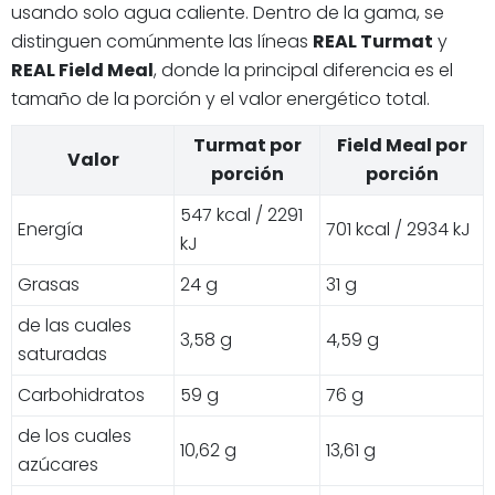
usando solo agua caliente. Dentro de la gama, se
distinguen comúnmente las líneas
REAL Turmat
y
REAL Field Meal
, donde la principal diferencia es el
tamaño de la porción y el valor energético total.
Turmat por
Field Meal por
Valor
porción
porción
547 kcal / 2291
Energía
701 kcal / 2934 kJ
kJ
Grasas
24 g
31 g
de las cuales
3,58 g
4,59 g
saturadas
Carbohidratos
59 g
76 g
de los cuales
10,62 g
13,61 g
azúcares