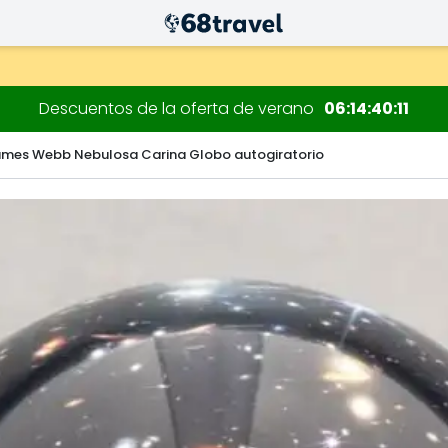
 decoraciones.
Descuentos de la oferta de verano
06
14
40
09
mes Webb Nebulosa Carina Globo autogiratorio
Buscar