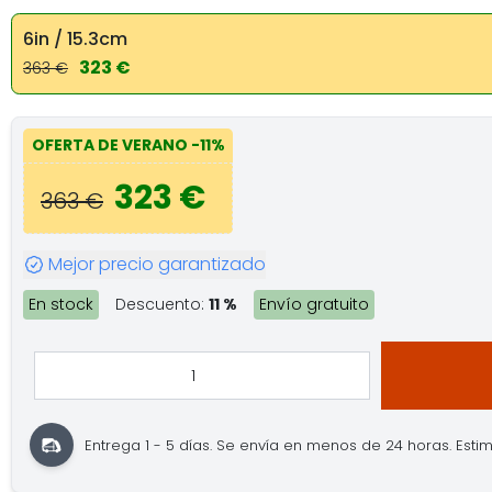
6in / 15.3cm
323 €
363 €
OFERTA DE VERANO
-11%
323 €
363 €
Mejor precio garantizado
En stock
Descuento:
11 %
Envío gratuito
Entrega 1 - 5 días.
Se envía en menos de 24 horas.
Estim