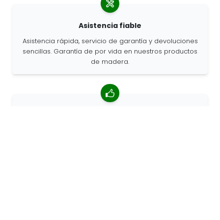
Asistencia fiable
Asistencia rápida, servicio de garantía y devoluciones
sencillas. Garantía de por vida en nuestros productos
de madera.
Valoración media de 4,85/5
Más de 7400 reseñas de clientes de todo el mundo.
Porcentaje de clientes que nos recomiendan.
Pedidos personalizados
68travel es un fabricante original, por lo que podemos