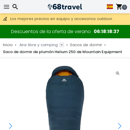
Consigue el envío gratuito en pedidos de más de 250 €.
Envío DHL 1 día disponible.
0
30 días para devoluciones, 90 días para mapas de madera y
Los mejores precios en equipo y accesorios outdoor.
Buscar
Descuentos de la oferta de verano
06
18
18
36
Inicio
Aire libre y camping
Sacos de dormir
Saco de dormir de plumón Helium 250 de Mountain Equipment
Buscar