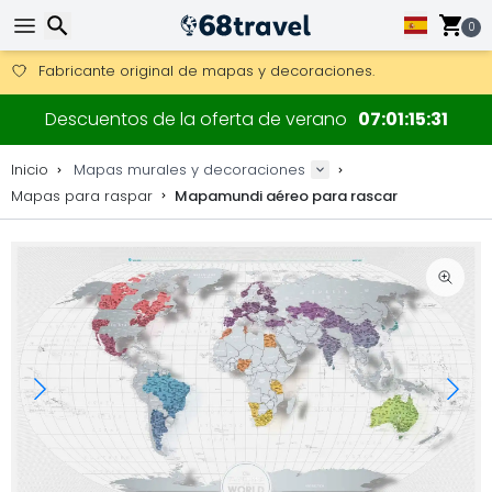
Consigue el envío gratuito en pedidos de más de 250 €.
Envío DHL 1 día disponible.
0
30 días para devoluciones, 90 días para mapas de madera y
Fabricante original de mapas y decoraciones.
Buscar
Descuentos de la oferta de verano
07
01
15
31
Inicio
Mapas murales y decoraciones
Mapas para raspar
Mapamundi aéreo para rascar
Buscar