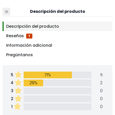
Descripción del producto
Descripción del producto
Reseñas
7
Información adicional
Pregúntanos
5
71%
5
4
29%
2
3
0
2
0
1
0