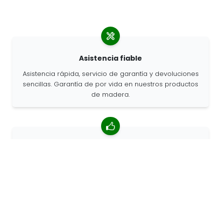
Asistencia fiable
Asistencia rápida, servicio de garantía y devoluciones
sencillas. Garantía de por vida en nuestros productos
de madera.
Valoración media de 4,85/5
Más de 7400 reseñas de clientes de todo el mundo.
Porcentaje de clientes que nos recomiendan.