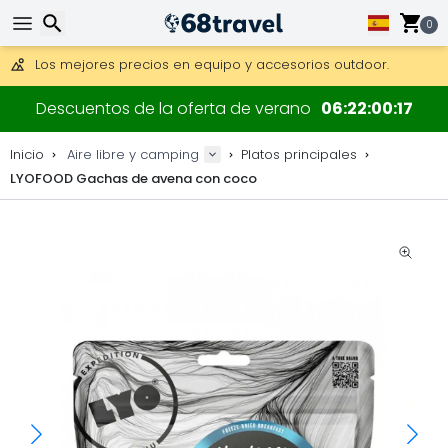
Consigue el envío gratuito en pedidos de más de 250 €.
Envío DHL 1 día disponible.
0
30 días para devoluciones, 90 días para mapas de madera y
Los mejores precios en equipo y accesorios outdoor.
Buscar
Descuentos de la oferta de verano
06
22
00
17
Inicio
Aire libre y camping
Platos principales
LYOFOOD Gachas de avena con coco
Buscar