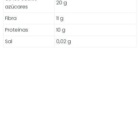
20 g
azúcares
Fibra
11 g
Proteínas
10 g
Sal
0,02 g