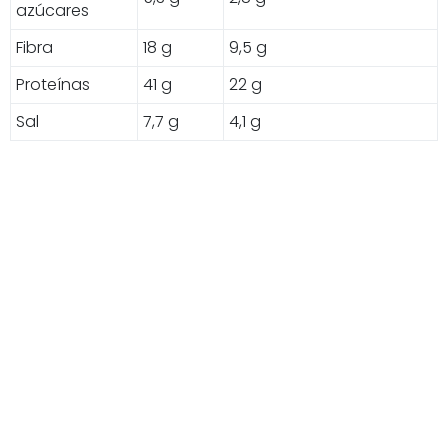
azúcares
Fibra
18 g
9,5 g
Proteínas
41 g
22 g
Sal
7,7 g
4,1 g