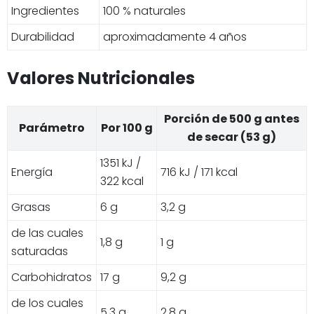
Ingredientes
100 % naturales
Durabilidad
aproximadamente 4 años
Valores Nutricionales
Porción de 500 g antes
Parámetro
Por 100 g
de secar (53 g)
1351 kJ /
Energía
716 kJ / 171 kcal
322 kcal
Grasas
6 g
3,2 g
de las cuales
1,8 g
1 g
saturadas
Carbohidratos
17 g
9,2 g
de los cuales
5,3 g
2,8 g