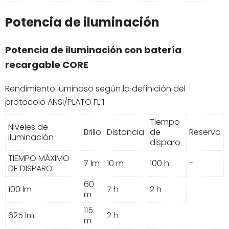
Potencia de iluminación
Potencia de iluminación con batería
recargable CORE
Rendimiento luminoso según la definición del
protocolo ANSI/PLATO FL 1
Tiempo
Niveles de
Brillo
Distancia
de
Reserva
iluminación
disparo
TIEMPO MÁXIMO
7 lm
10 m
100 h
-
DE DISPARO
60
100 lm
7 h
2 h
m
115
625 lm
2 h
m