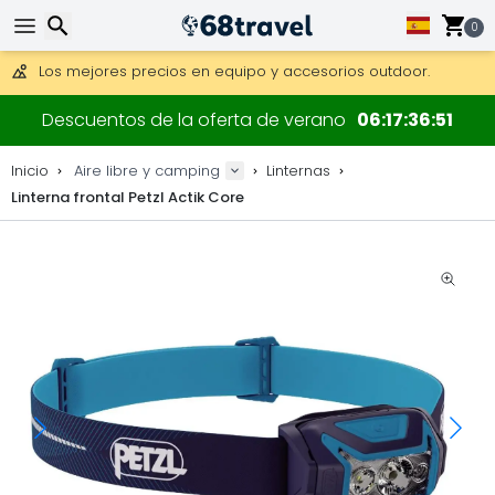
Consigue el envío gratuito en pedidos de más de 250 €.
Envío DHL 1 día disponible.
0
30 días para devoluciones, 90 días para mapas de madera y
Los mejores precios en equipo y accesorios outdoor.
Buscar
Descuentos de la oferta de verano
06
17
36
51
Inicio
Aire libre y camping
Linternas
Linterna frontal Petzl Actik Core
Buscar