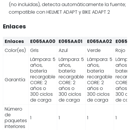
(no incluidas), detecta automáticamente la fuente;
compatible con HELMET ADAPT y BIKE ADAPT 2
Enlaces
Enlaces
E065AA00
E065AA01
E065AA02
E065
Color(es)
Gris
Azul
Verde
Rojo
Lámpara: 5
Lámpara: 5
Lámpara: 5
Lámpa
años,
años,
años,
años,
batería
batería
batería
baterí
recargable
recargable
recargable
recar
Garantía
CORE: 2
CORE: 2
CORE: 2
CORE: 
años o
años o
años o
años 
300 ciclos
300 ciclos
300 ciclos
300 ci
de carga
de carga
de carga
de ca
Número
de
1
1
1
1
paquetes
interiores