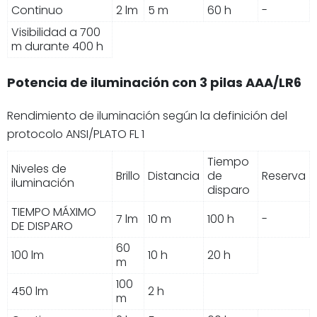
Continuo
2 lm
5 m
60 h
-
Visibilidad a 700
m durante 400 h
Potencia de iluminación con 3 pilas AAA/LR6
Rendimiento de iluminación según la definición del
protocolo ANSI/PLATO FL 1
Tiempo
Niveles de
Brillo
Distancia
de
Reserva
iluminación
disparo
TIEMPO MÁXIMO
7 lm
10 m
100 h
-
DE DISPARO
60
100 lm
10 h
20 h
m
100
450 lm
2 h
m