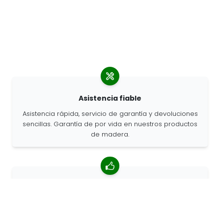
Asistencia fiable
Asistencia rápida, servicio de garantía y devoluciones
sencillas. Garantía de por vida en nuestros productos
de madera.
Valoración media de 4,85/5
Más de 7400 reseñas de clientes de todo el mundo.
Porcentaje de clientes que nos recomiendan.