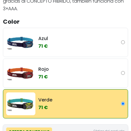
gracias al CONCEPTO HÍBRIDO, también funciona con
3×AAA.
Color
Azul
71 €
Rojo
71 €
Verde
71 €