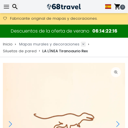
Consigue el envío gratuito en pedidos de más de 250 €.
Envío DHL 1 día disponible.
0
30 días para devoluciones, 90 días para mapas de madera y
Fabricante original de mapas y decoraciones.
Buscar
Descuentos de la oferta de verano
06
14
22
16
Inicio
Mapas murales y decoraciones
Siluetas de pared
LA LÍNEA Tiranoaurio Rex
Buscar