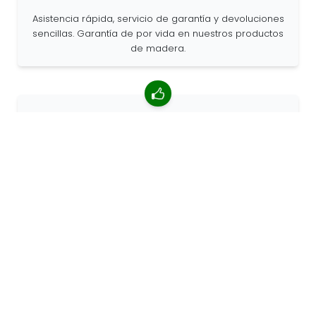
Asistencia rápida, servicio de garantía y devoluciones
sencillas. Garantía de por vida en nuestros productos
de madera.
Valoración media de 4,85/5
Más de 7400 reseñas de clientes de todo el mundo.
Porcentaje de clientes que nos recomiendan.
Pedidos personalizados
68travel es un fabricante original, por lo que podemos
atender pedidos personalizados rápidamente.