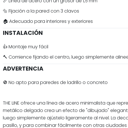
📏 Línea de acero con un grosor de 1,5 mm
🔩 Fijación a la pared con 3 clavos
🏠 Adecuado para interiores y exteriores
INSTALACIÓN
👍 Montaje muy fácil
🔨 Comience fijando el centro, luego simplemente aline
ADVERTENCIA
🚫 No apto para paredes de ladrillo o concreto
THE LINE ofrece una línea de acero minimalista que rep
metálico delgado crea un efecto de "dibujado" elegante y 
luego simplemente ajústelo ligeramente al nivel. La deco
pasillo, y para combinar fácilmente con otras ciudades 