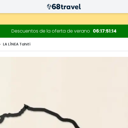
 decoraciones.
Descuentos de la oferta de verano
06
17
51
13
LA LÍNEA Tahití
Buscar