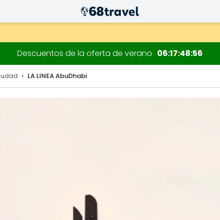
 decoraciones.
Descuentos de la oferta de verano
06
17
48
55
iudad
LA LINEA AbuDhabi
Buscar