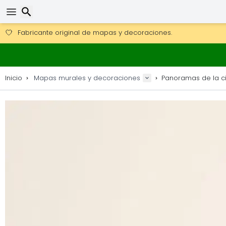
Consigue el envío gratuito en pedidos de más de 250 €.
Envío DHL 1 día disponible.
30 días para devoluciones, 90 días para mapas de madera y
Fabricante original de mapas y decoraciones.
Buscar
Inicio
Mapas murales y decoraciones
Panoramas de la c