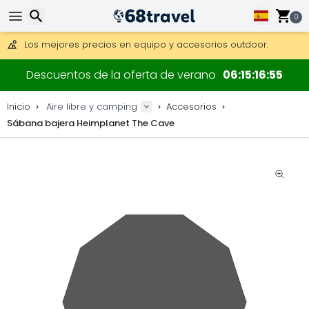
Consigue el envío gratuito en pedidos de más de 250 €.
Envío DHL 1 día disponible.
0
30 días para devoluciones, 90 días para mapas de madera y
Los mejores precios en equipo y accesorios outdoor.
Buscar
Descuentos de la oferta de verano
06
15
16
55
Inicio
Aire libre y camping
Accesorios
Sábana bajera Heimplanet The Cave
Buscar