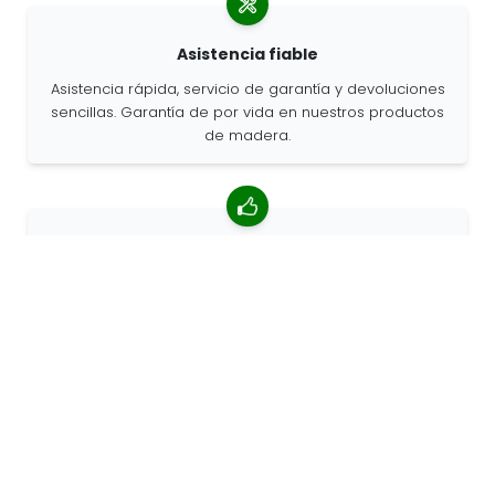
Asistencia fiable
Asistencia rápida, servicio de garantía y devoluciones
sencillas. Garantía de por vida en nuestros productos
de madera.
Valoración media de 4,85/5
Más de 7400 reseñas de clientes de todo el mundo.
Porcentaje de clientes que nos recomiendan.
Pedidos personalizados
68travel es un fabricante original, por lo que podemos
atender pedidos personalizados rápidamente.