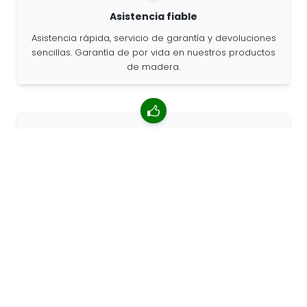
Asistencia fiable
Asistencia rápida, servicio de garantía y devoluciones
sencillas. Garantía de por vida en nuestros productos
de madera.
Valoración media de 4,85/5
Más de 7400 reseñas de clientes de todo el mundo.
Porcentaje de clientes que nos recomiendan.
Pedidos personalizados
68travel es un fabricante original, por lo que podemos
atender pedidos personalizados rápidamente.