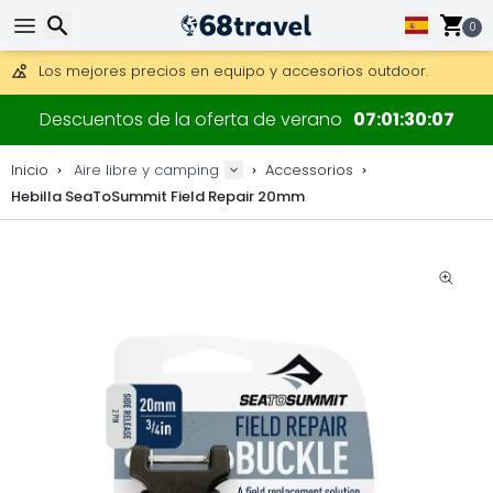
Consigue el envío gratuito en pedidos de más de 250 €.
Envío DHL 1 día disponible.
0
30 días para devoluciones, 90 días para mapas de madera y
Los mejores precios en equipo y accesorios outdoor.
Buscar
Descuentos de la oferta de verano
07
01
30
07
Inicio
Aire libre y camping
Accessorios
Hebilla SeaToSummit Field Repair 20mm
Buscar