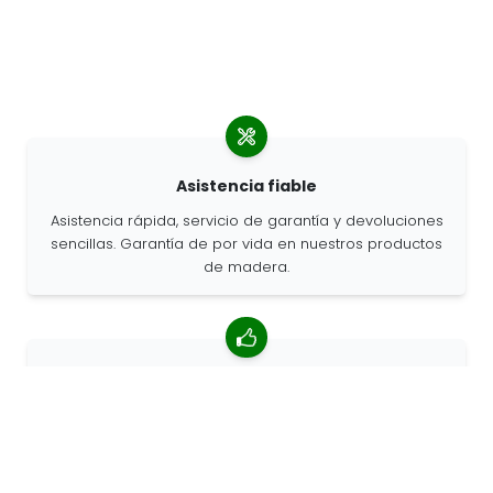
Asistencia fiable
Asistencia rápida, servicio de garantía y devoluciones
sencillas. Garantía de por vida en nuestros productos
de madera.
Valoración media de 4,85/5
Más de 7400 reseñas de clientes de todo el mundo.
Porcentaje de clientes que nos recomiendan.