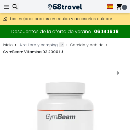
Consigue el envío gratuito en pedidos de más de 250 €.
Envío DHL 1 día disponible.
0
30 días para devoluciones, 90 días para mapas de madera y
Los mejores precios en equipo y accesorios outdoor.
Buscar
Descuentos de la oferta de verano
06
14
16
18
Inicio
Aire libre y camping
Comida y bebida
GymBeam Vitamina D3 2000 IU
Buscar