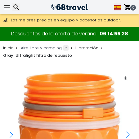
Consigue el envío gratuito en pedidos de más de 250 €.
Envío DHL 1 día disponible.
0
30 días para devoluciones, 90 días para mapas de madera y
Los mejores precios en equipo y accesorios outdoor.
Buscar
Descuentos de la oferta de verano
06
14
55
28
Inicio
Aire libre y camping
Hidratación
Grayl Ultralight filtro de repuesto
Buscar