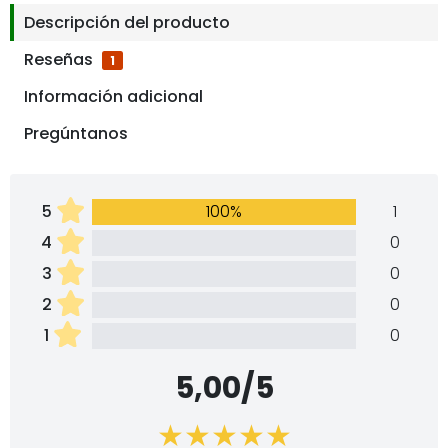
Descripción del producto
Reseñas
1
Información adicional
Pregúntanos
5
100%
1
4
0
3
0
2
0
1
0
5,00/5