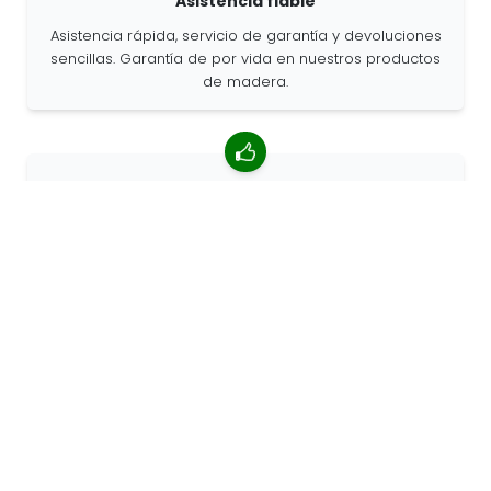
Asistencia fiable
Asistencia rápida, servicio de garantía y devoluciones
sencillas. Garantía de por vida en nuestros productos
de madera.
Valoración media de 4,85/5
Más de 7400 reseñas de clientes de todo el mundo.
Porcentaje de clientes que nos recomiendan.
Pedidos personalizados
68travel es un fabricante original, por lo que podemos
atender pedidos personalizados rápidamente.