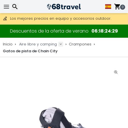
Consigue el envío gratuito en pedidos de más de 250 €.
Envío DHL 1 día disponible.
0
30 días para devoluciones, 90 días para mapas de madera y
Los mejores precios en equipo y accesorios outdoor.
Buscar
Descuentos de la oferta de verano
06
18
24
28
Inicio
Aire libre y camping
Crampones
Gatos de pista de Chain City
Buscar