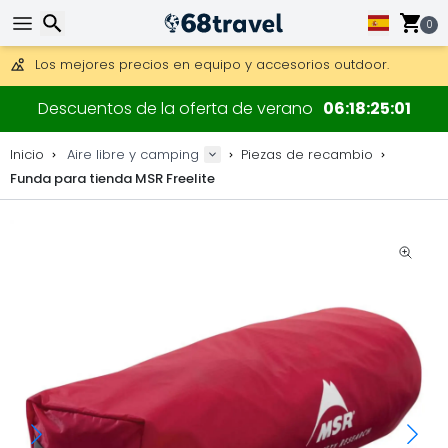
Consigue el envío gratuito en pedidos de más de 250 €.
Envío DHL 1 día disponible.
0
30 días para devoluciones, 90 días para mapas de madera y
Los mejores precios en equipo y accesorios outdoor.
Buscar
Descuentos de la oferta de verano
06
18
25
01
Inicio
Aire libre y camping
Piezas de recambio
Funda para tienda MSR Freelite
Buscar