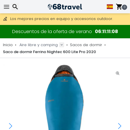
Consigue el envío gratuito en pedidos de más de 250 €.
Envío DHL 1 día disponible.
0
30 días para devoluciones, 90 días para mapas de madera y
Los mejores precios en equipo y accesorios outdoor.
Buscar
Descuentos de la oferta de verano
06
11
11
08
Inicio
Aire libre y camping
Sacos de dormir
Saco de dormir Ferrino Nightec 600 Lite Pro 2020
Buscar