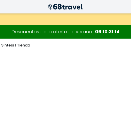
 decoraciones.
Descuentos de la oferta de verano
06
10
31
13
 Sintesi 1 Tienda
Buscar