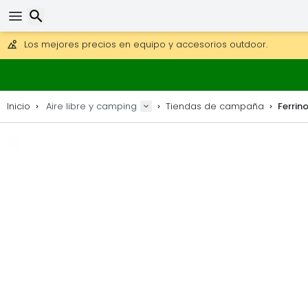
Consigue el envío gratuito en pedidos de más de 250 €.
Envío DHL 1 día disponible.
30 días para devoluciones, 90 días para mapas de madera y
Los mejores precios en equipo y accesorios outdoor.
Buscar
Inicio
Aire libre y camping
Tiendas de campaña
Ferrino