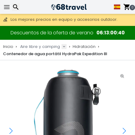
Consigue el envío gratuito en pedidos de más de 250 €.
Envío DHL 1 día disponible.
0
30 días para devoluciones, 90 días para mapas de madera y
Los mejores precios en equipo y accesorios outdoor.
Buscar
Descuentos de la oferta de verano
06
13
00
40
Inicio
Aire libre y camping
Hidratación
Contenedor de agua portátil HydraPak Expedition 8l
Buscar