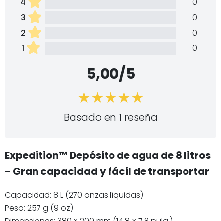
4
0
3
0
2
0
1
0
5,00/5
Basado en 1 reseña
Expedition™ Depósito de agua de 8 litros
- Gran capacidad y fácil de transportar
Capacidad: 8 L (270 onzas líquidas)
Peso: 257 g (9 oz)
Dimensiones: 380 × 200 mm (14,8 × 7,8 pulg.)